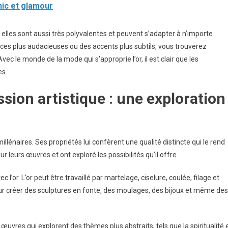
chic et glamour
elles sont aussi très polyvalentes et peuvent s’adapter à n’importe
es plus audacieuses ou des accents plus subtils, vous trouverez
c le monde de la mode qui s’approprie l’or, il est clair que les
es.
ion artistique : une exploration
millénaires. Ses propriétés lui confèrent une qualité distincte qui le rend
ur leurs œuvres et ont exploré les possibilités qu’il offre.
 l’or. L’or peut être travaillé par martelage, ciselure, coulée, filage et
pour créer des sculptures en fonte, des moulages, des bijoux et même des
 œuvres qui explorent des thèmes plus abstraits, tels que la spiritualité 