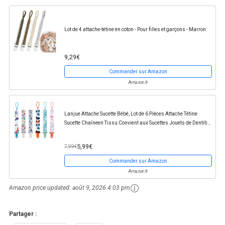
Lot de 4 attache-tétine en coton - Pour filles et garçons - Marron
9,29€
Commander sur Amazon
Amazon.fr
Lanjue Attache Sucette Bébé, Lot de 6 Pièces Attache Tétine
Sucette Chaîneen Tissu Convient aux Sucettes Jouets de Dentition
pour Bébé Essentiels pour...
5,99€
7,99€
Commander sur Amazon
Amazon.fr
Amazon price updated:
août 9, 2026 4:03 pm
Partager :