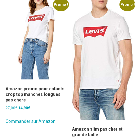
Promo !
Promo !
Amazon promo pour enfants
crop top manches longues
pas chere
Le
Le
27,00
€
14,90
€
prix
prix
initial
actuel
Commander sur Amazon
était :
est :
Amazon slim pas cher et
27,00€.
14,90€.
grande taille