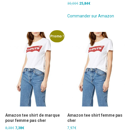
Le
Le
30,00
€
25,84
€
prix
prix
initial
actuel
Commander sur Amazon
était :
est :
30,00€.
25,84€.
Promo !
Amazon tee shirt de marque
Amazon tee shirt femme pas
pour femme pas cher
cher
Le
Le
8,38
€
7,38
€
7,97
€