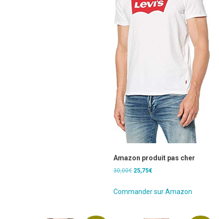
Amazon produit pas cher
Le
Le
30,00
€
25,75
€
prix
prix
initial
actuel
Commander sur Amazon
était :
est :
30,00€.
25,75€.