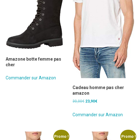
Amazone botte femme pas
cher
Commander sur Amazon
Cadeau homme pas cher
amazon
Le
Le
30,00
€
23,90
€
prix
prix
initial
actuel
Commander sur Amazon
était :
est :
30,00€.
23,90€.
Promo !
Promo !