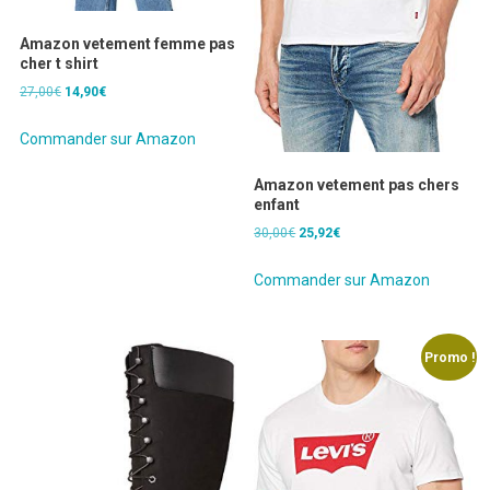
Amazon vetement femme pas
cher t shirt
Le
Le
27,00
€
14,90
€
prix
prix
initial
actuel
Commander sur Amazon
était :
est :
27,00€.
14,90€.
Amazon vetement pas chers
enfant
Le
Le
30,00
€
25,92
€
prix
prix
initial
actuel
Commander sur Amazon
était :
est :
30,00€.
25,92€.
Promo !