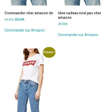
Commander cher amazon de
Idee cadeau noel pas cher
amazon
Le
Le
30,00
€
25,93
€
28,96
€
prix
prix
initial
actuel
Commander sur Amazon
Commander sur Amazon
était :
est :
30,00€.
25,93€.
Promo !