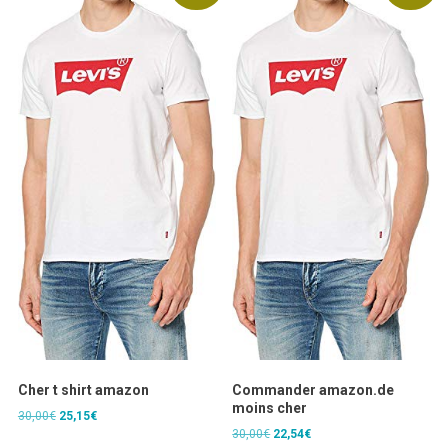
Cher t shirt amazon
Commander amazon.de
moins cher
Le
Le
30,00
€
25,15
€
Le
Le
30,00
€
22,54
€
prix
prix