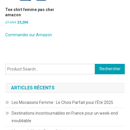
Tee shirt femme pas cher
amazon
Le
Le
27,00
€
23,20
€
prix
prix
initial
actuel
Commander sur Amazon
était :
est :
27,00€.
23,20€.
Rechercher :
ARTICLES RÉCENTS
Les Mocassins Femme : Le Choix Parfait pour l’Été 2025
Destinations incontournables en France pour un week-end
inoubliable