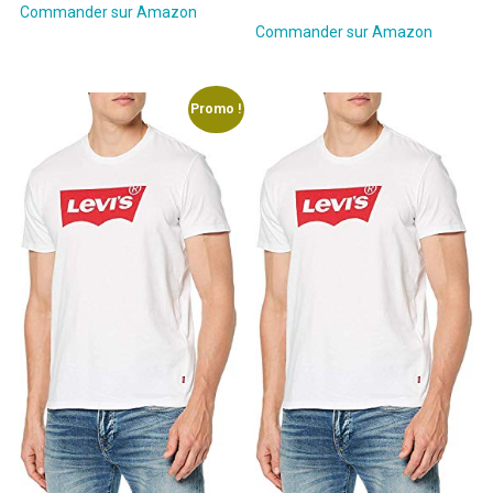
prix
prix
initial
actuel
Commander sur Amazon
initial
actuel
Commander sur Amazon
était :
est :
était :
est :
30,00€.
25,15€.
30,00€.
22,54€.
Promo !