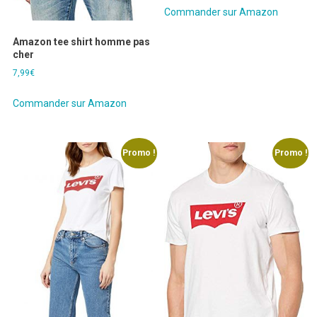
initial
actuel
Commander sur Amazon
était :
est :
27,00€.
14,90€.
Amazon tee shirt homme pas
cher
7,99
€
Commander sur Amazon
Promo !
Promo !