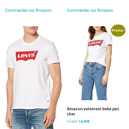
prix
prix
initial
actuel
Commander sur Amazon
Commander sur Amazon
était :
est :
8,38€.
7,38€.
Promo !
Amazon vetement bebe pas
cher
Le
Le
27,00
€
14,90
€
prix
prix