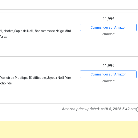
11,99€
Commander sur Amazon
ël, Hochet, Sapin de Noël, Bonhomme de Neige Mini
Amazon.fr
 Vœux
11,99€
Commander sur Amazon
Pochoir en Plastique Réutilisable, Joyeux Noël Père
Amazon.fr
choir de...
Amazon price updated:
août 8, 2026 5:42 am