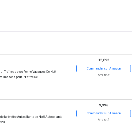
12,89€
Commander sur Amazon
sur Traîneau avec Renne Vacances De Noël
Amazon.fr
aillassons pour L'Entrée De...
9,99€
Commander sur Amazon
e la fenêtre Autocollants de Noël Autocollants
Amazon.fr
Noir