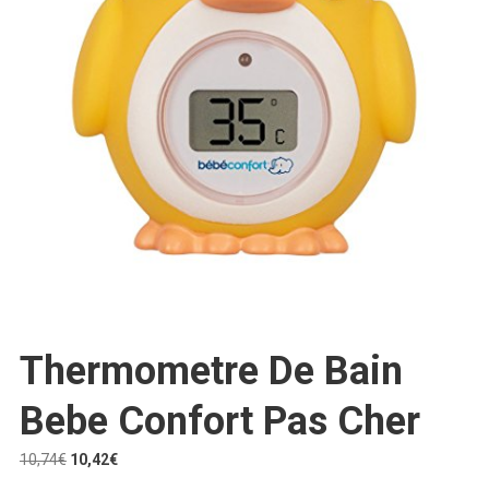
Thermometre De Bain
Bebe Confort Pas Cher
Le
Le
10,74
€
10,42
€
prix
prix