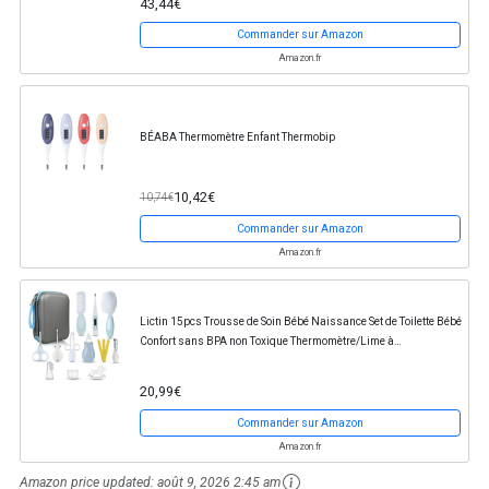
43,44€
Commander sur Amazon
Amazon.fr
BÉABA Thermomètre Enfant Thermobip
10,42€
10,74€
Commander sur Amazon
Amazon.fr
Lictin 15pcs Trousse de Soin Bébé Naissance Set de Toilette Bébé
Confort sans BPA non Toxique Thermomètre/Lime à
Ongles/Cuillère à Oreille et D'autres...
20,99€
Commander sur Amazon
Amazon.fr
Amazon price updated:
août 9, 2026 2:45 am