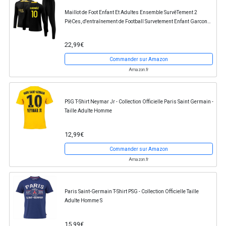
Maillot de Foot Enfant Et Adultes Ensemble SurvêTement 2
PièCes, d'entraînement de Football Survetement Enfant Garcon
Ensemble Foot Enfant Ensemble Sport...
22,99€
Commander sur Amazon
Amazon.fr
PSG T-Shirt Neymar Jr - Collection Officielle Paris Saint Germain -
Taille Adulte Homme
12,99€
Commander sur Amazon
Amazon.fr
Paris Saint-Germain T-Shirt PSG - Collection Officielle Taille
Adulte Homme S
15,99€