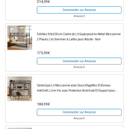
314,99€
Commander sur Amazon
Amazon.fr
FetiNes 90x200 cm Cadre de Lit Superposé en Métal Mezzanine
2 Places Lits Sommier à Lattes pour Adulte - Noir
175,99€
Commander sur Amazon
Amazon.fr
Générique Lit Mezzanine avec Deux éTagèRes Et Bureau
IntéGréS, Lit en Fer avec Protection Antichute Et Support pour
Clavier, Noir, 90 * 190 Cm, Adapté Aux...
184,99€
Commander sur Amazon
Amazon.fr