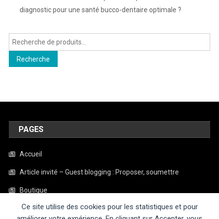
diagnostic pour une santé bucco-dentaire optimale ?
Recherche
pour :
Recherche
PAGES
Accueil
Article invité – Guest blogging : Proposer, soumettre
Boutique
Ce site utilise des cookies pour les statistiques et pour
Contact
améliorer votre expérience. En cliquant sur Accepter, vous