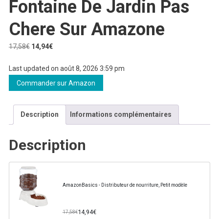
Fontaine De Jardin Pas
Chere Sur Amazone
Le
Le
17,58
€
14,94
€
prix
prix
Last updated on août 8, 2026 3:59 pm
initial
actuel
était :
est :
Commander sur Amazon
17,58€.
14,94€.
Description
Informations complémentaires
Description
AmazonBasics - Distributeur de nourriture, Petit modèle
14,94€
17,58€