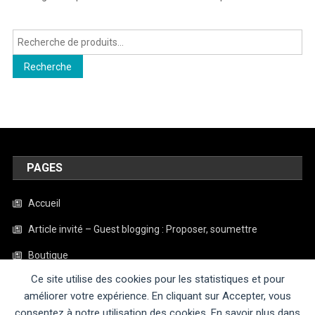
Recherche
pour :
Recherche
PAGES
Accueil
Article invité – Guest blogging : Proposer, soumettre
Boutique
Ce site utilise des cookies pour les statistiques et pour
Contact
améliorer votre expérience. En cliquant sur Accepter, vous
Mentions légales
consentez à notre utilisation des cookies. En savoir plus dans