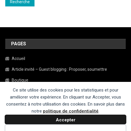
Recherche
PAGES
Accueil
Article invité – Guest blogging : Proposer, soumettre
Boutique
Ce site utilise des cookies pour les statistiques et pour
Contact
améliorer votre expérience. En cliquant sur Accepter, vous
Mentions légales
consentez à notre utilisation des cookies. En savoir plus dans
notre
politique de confidentialité
.
Politique de confidentialité
Accepter
Refuser