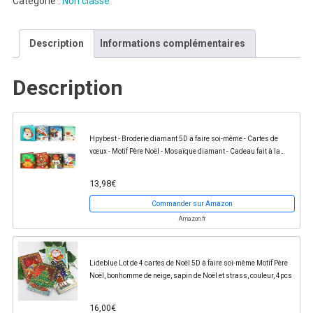
Catégorie :
Non classé
Description
Informations complémentaires
Description
Hpybest - Broderie diamant 5D à faire soi-même - Cartes de
vœux - Motif Père Noël - Mosaïque diamant - Cadeau fait à la
main
13,98€
Commander sur Amazon
Amazon.fr
Lideblue Lot de 4 cartes de Noël 5D à faire soi-même Motif Père
Noël, bonhomme de neige, sapin de Noël et strass, couleur, 4pcs
16,00€