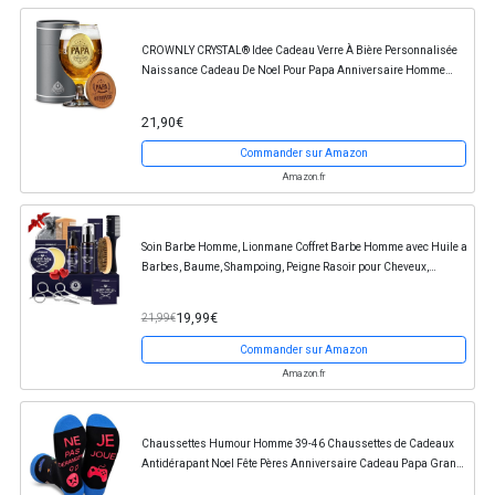
CROWNLY CRYSTAL® Idee Cadeau Verre À Bière Personnalisée
Naissance Cadeau De Noel Pour Papa Anniversaire Homme
Original
21,90€
Commander sur Amazon
Amazon.fr
Soin Barbe Homme, Lionmane Coffret Barbe Homme avec Huile a
Barbes, Baume, Shampoing, Peigne Rasoir pour Cheveux,
Peigne,Brosse,Ciseaux, Sac-Cadeau, Kit de...
19,99€
21,99€
Commander sur Amazon
Amazon.fr
Chaussettes Humour Homme 39-46 Chaussettes de Cadeaux
Antidérapant Noel Fête Pères Anniversaire Cadeau Papa Grand
Garçon Rigolo (FR/ES, Numérique, 39, 46,...