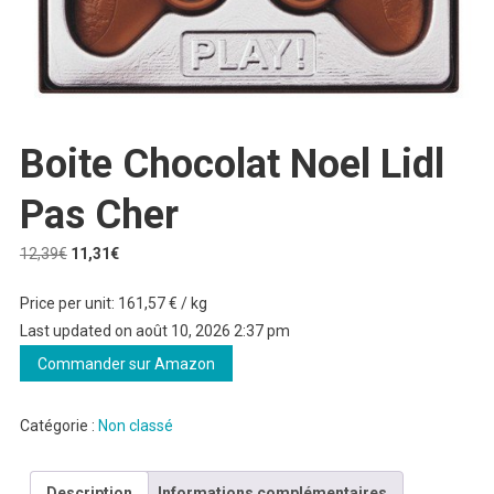
Boite Chocolat Noel Lidl
Pas Cher
Le
Le
12,39
€
11,31
€
prix
prix
Price per unit: 161,57 € / kg
initial
actuel
Last updated on août 10, 2026 2:37 pm
était :
est :
12,39€.
11,31€.
Commander sur Amazon
Catégorie :
Non classé
Description
Informations complémentaires