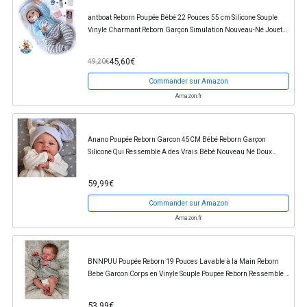
antboat Reborn Poupée Bébé 22 Pouces 55 cm Silicone Souple
Vinyle Charmant Reborn Garçon Simulation Nouveau-Né Jouet
Réalité Fait Main Cadeaux d'anniversaire...
45,60€
49,20€
Commander sur Amazon
Amazon.fr
Anano Poupée Reborn Garcon 45CM Bébé Reborn Garçon
Silicone Qui Ressemble A des Vrais Bébé Nouveau Né Doux
Renaître Poupée Garcon Jouet Corps en Tissu
59,99€
Commander sur Amazon
Amazon.fr
BNNPUU Poupée Reborn 19 Pouces Lavable à la Main Reborn
Bebe Garcon Corps en Vinyle Souple Poupee Reborn Ressemble à
Un Vrai bébé Garçon aux Yeux fermés
53,99€