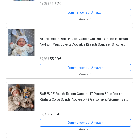
46,92€
49,39€
Commander sur Amazon
Amazon.fr
Anano Reborn Bébé Poupée Garçon Qui Ont L'air Réel Nouveau
Né 46cm Yeux Ouverts Adorable Réaliste Souple en Silicone
Vinyle Poupées Garçon Jouet avec Corps...
55,99€
57,99€
Commander sur Amazon
Amazon.fr
BABESIDE Poupée Reborn Garçon–17 Pouces Bébé Reborn
Réaliste Corps Souple, Nouveau-Né Garçon avec Vêtements et
Accessoires, pour Enfants dès 3 Ans
50,34€
52,99€
Commander sur Amazon
Amazon.fr