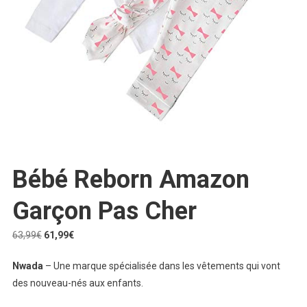
Bébé Reborn Amazon
Garçon Pas Cher
Le
Le
63,99
€
61,99
€
prix
prix
Nwada
– Une marque spécialisée dans les vêtements qui vont
initial
actuel
des nouveau-nés aux enfants.
était :
est :
63,99€.
61,99€.