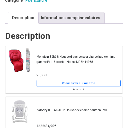
Catégorie :
Puériculture
Description
Informations complémentaires
Description
Monsieur Bébé ® Housse d'assise pour chaise haute enfant
gamme Ptit - 6 coloris - Norme NF EN14988
20,99€
Commander sur Amazon
Amazon.fr
Italbaby 050.6150-07 Housse de chaise haute en PVC
34,90€
42,76€