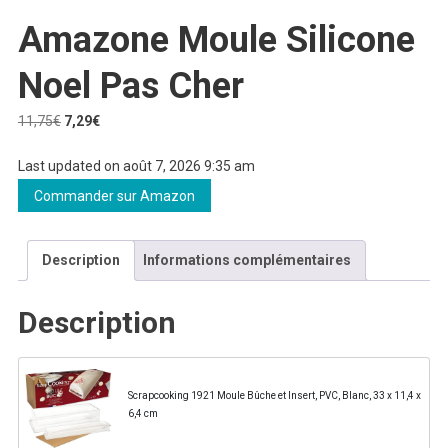
Amazone Moule Silicone
Noel Pas Cher
Le
Le
11,75
€
7,29
€
prix
prix
Last updated on août 7, 2026 9:35 am
initial
actuel
était :
est :
Commander sur Amazon
11,75€.
7,29€.
Description
Informations complémentaires
Description
Scrapcooking 1921 Moule Bûche et Insert, PVC, Blanc, 33 x 11,4 x
6,4 cm