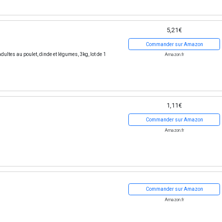
5,21€
Commander sur Amazon
ltes au poulet, dinde et légumes, 3kg, lot de 1
Amazon.fr
1,11€
Commander sur Amazon
Amazon.fr
Commander sur Amazon
Amazon.fr