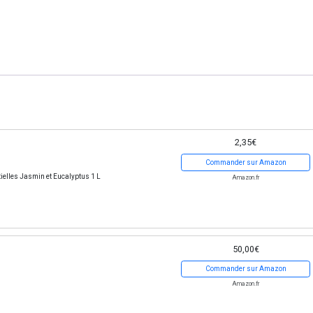
2,35€
Commander sur Amazon
ielles Jasmin et Eucalyptus 1 L
Amazon.fr
50,00€
Commander sur Amazon
Amazon.fr