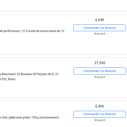
6,64€
Commander sur Amazon
e performance, 1,5 V, durée de conservation de 10
Amazon.fr
27,93€
Commander sur Amazon
a Absorbant, 32 Rouleaux (8 Paquets de 4), 51
Amazon.fr
ié FSC, Blanc
6,49€
Commander sur Amazon
 chat, pâtée avec gibier, 100 g (anciennement
Amazon.fr