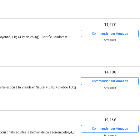
11,67€
Commander sur Amazon
enne, 1 kg (4 lot de 250 g) - Certifié Rainforest
Amazon.fr
14,18€
Commander sur Amazon
élection à la Viande en Sauce, 4.8 kg, 48 lot de 100g
Amazon.fr
19,16€
Commander sur Amazon
ur chats adultes, sélection de poisson en gelée, 4,8
Amazon.fr