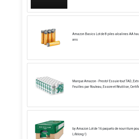
Amazon Basics Lot de 8 piles alcalines AA haut
ans
Marque Amazon - Presto! Essuie-tout TAD, Extr
Feuilles par Rouleau, Essore et Réutilise, Certif
by Amazon Lot de 16 paquets de nourriture pour
Lifelong !)