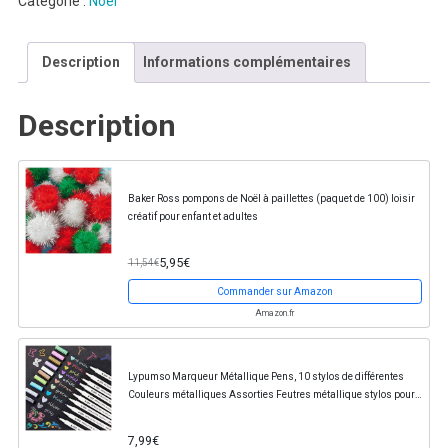
Catégorie :
Noel
Description
Informations complémentaires
Description
Baker Ross pompons de Noël à paillettes (paquet de 100) loisir
créatif pour enfant et adultes
5,95€
11,54€
Commander sur Amazon
Amazon.fr
Lypumso Marqueur Métallique Pens, 10 stylos de différentes
Couleurs métalliques Assorties Feutres métallique stylos pour
Création de DIY Album Photo et...
7,99€