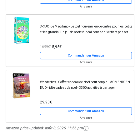
Commander sur Amazon
Amazon.fr
SKYJO, de Magilano - Le tout nouveau jeu de cartes pour les petits
et les grands. Un jeu de société idéal pour se divertir et passer
des soirées amusantes...
15,95€
16,99€
Commander sur Amazon
Amazon.fr
Wonderbox - Coffret cadeau de Noël pour couple - MOMENTS EN
DUO - idée cadeau de noel - 3300 activités à partager
29,90€
Commander sur Amazon
Amazon.fr
Amazon price updated:
août 8, 2026 11:56 pm