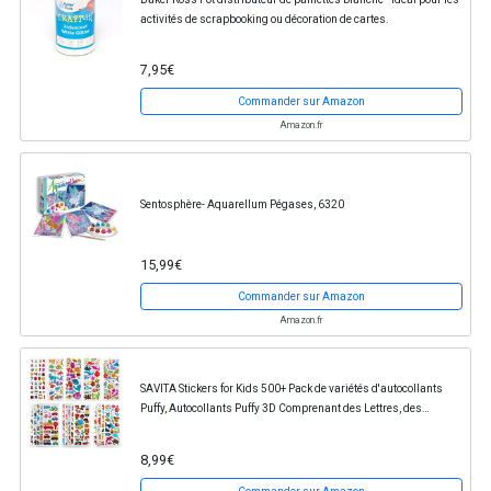
activités de scrapbooking ou décoration de cartes.
7,95€
Commander sur Amazon
Amazon.fr
Sentosphère- Aquarellum Pégases, 6320
15,99€
Commander sur Amazon
Amazon.fr
SAVITA Stickers for Kids 500+ Pack de variétés d'autocollants
Puffy, Autocollants Puffy 3D Comprenant des Lettres, des
Chiffres, des Papillons, du Poisson,...
8,99€