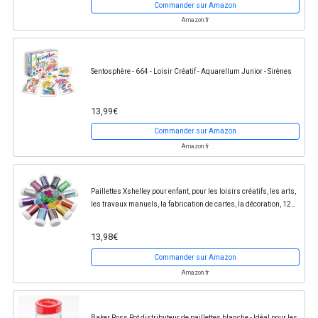
Commander sur Amazon
Amazon.fr
Sentosphère - 664 - Loisir Créatif - Aquarellum Junior - Sirènes
13,99€
Commander sur Amazon
Amazon.fr
Paillettes Xshelley pour enfant, pour les loisirs créatifs, les arts,
les travaux manuels, la fabrication de cartes, la décoration, 12
couleurs assorties
13,98€
Commander sur Amazon
Amazon.fr
Baker Ross Pot distributeur de paillettes blanche - Idéal pour les