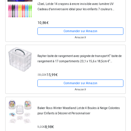
iZoeL Lot de 14 crayons à encre invisible avec lumière UV
Cadeau d'anniversaire idéal pour les enfants 7 couleurs
assorties - Version Allemande
10,86€
Commander sur Amazon
Amazon.fr
Rayher boite de rangement avec poignée de transport €“ boite de
rangement à 17 compartiments 23,1 x 15,6 x 18,5cm €“
transparent
15,99€
18,03€
Commander sur Amazon
Amazon.fr
Baker Ross Winter Woodland Lot de 4 Boules à Neige Colorées
pour Enfants à Décorer et Personnaliser
8,98€
9,30€