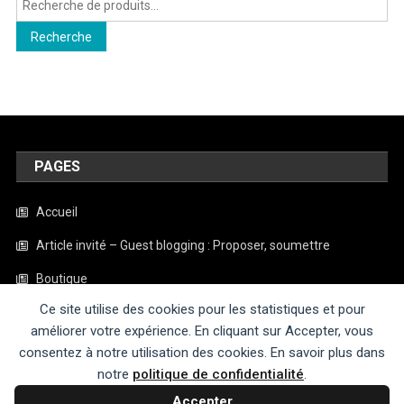
pour :
Recherche
PAGES
Accueil
Article invité – Guest blogging : Proposer, soumettre
Boutique
Ce site utilise des cookies pour les statistiques et pour
Contact
améliorer votre expérience. En cliquant sur Accepter, vous
Mentions légales
consentez à notre utilisation des cookies. En savoir plus dans
notre
politique de confidentialité
.
Politique de confidentialité
Accepter