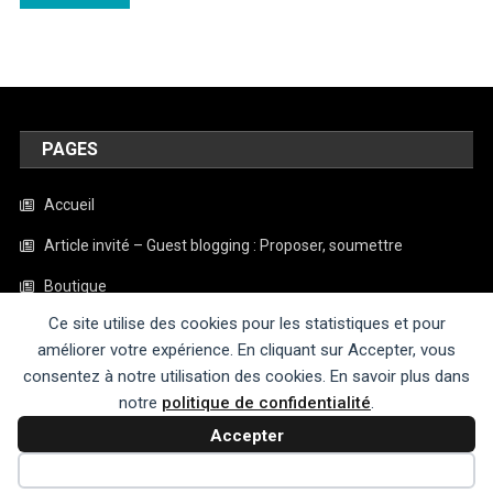
PAGES
Accueil
Article invité – Guest blogging : Proposer, soumettre
Boutique
Ce site utilise des cookies pour les statistiques et pour
Contact
améliorer votre expérience. En cliquant sur Accepter, vous
Mentions légales
consentez à notre utilisation des cookies. En savoir plus dans
notre
politique de confidentialité
.
Politique de confidentialité
Accepter
Refuser
|
Theme: News Portal by
Mystery Themes
.