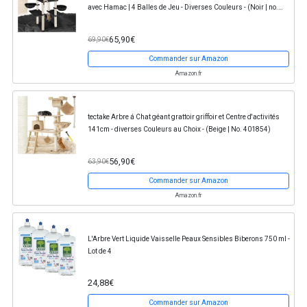
avec Hamac | 4 Balles de Jeu - Diverses Couleurs - (Noir | no.
402933)
65,90€
69,90€
Commander sur Amazon
Amazon.fr
tectake Arbre á Chat géant grattoir griffoir et Centre d'activités
141cm - diverses Couleurs au Choix - (Beige | No. 401854)
56,90€
63,90€
Commander sur Amazon
Amazon.fr
L'Arbre Vert Liquide Vaisselle Peaux Sensibles Biberons 750 ml -
Lot de 4
24,88€
Commander sur Amazon