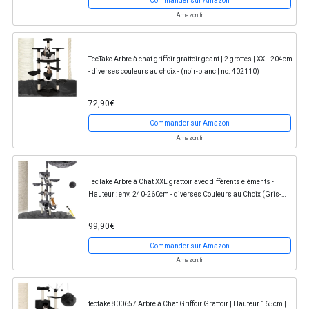
Commander sur Amazon
Amazon.fr
TecTake Arbre à chat griffoir grattoir geant | 2 grottes | XXL 204cm
- diverses couleurs au choix - (noir-blanc | no. 402110)
72,90€
Commander sur Amazon
Amazon.fr
TecTake Arbre à Chat XXL grattoir avec différents éléments -
Hauteur : env. 240-260cm - diverses Couleurs au Choix (Gris-
Blanc | No. 401640)
99,90€
Commander sur Amazon
Amazon.fr
tectake 800657 Arbre à Chat Griffoir Grattoir | Hauteur 165cm |