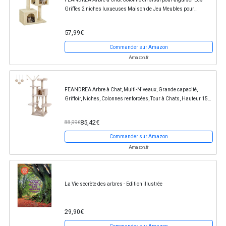
Griffes 2 niches luxueuses Maison de Jeu Meubles pour
Chatons, Chats et félins Couleur Beige PCT61M
57,99€
Commander sur Amazon
Amazon.fr
FEANDREA Arbre à Chat, Multi-Niveaux, Grande capacité,
Griffoir, Niches, Colonnes renforcées, Tour à Chats, Hauteur 154
cm, Beige PCT86M
85,42€
88,99€
Commander sur Amazon
Amazon.fr
La Vie secrète des arbres - Edition illustrée
29,90€