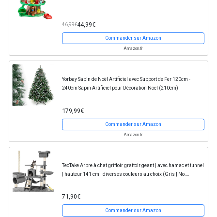
44,99€
46,99€
Commander sur Amazon
Amazon.fr
Yorbay Sapin de Noël Artificiel avec Support de Fer 120cm -
240cm Sapin Artificiel pour Décoration Noël (210cm)
179,99€
Commander sur Amazon
Amazon.fr
TecTake Arbre à chat griffoir grattoir geant | avec hamac et tunnel
| hauteur 141 cm | diverses couleurs au choix (Gris | No.
402275)
71,90€
Commander sur Amazon