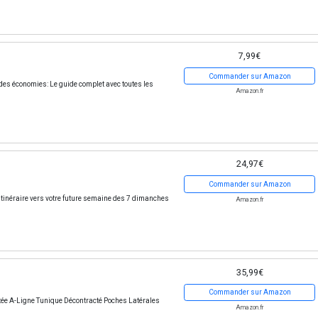
7,99€
Commander sur Amazon
 des économies: Le guide complet avec toutes les
Amazon.fr
24,97€
Commander sur Amazon
: Itinéraire vers votre future semaine des 7 dimanches
Amazon.fr
35,99€
Commander sur Amazon
e A-Ligne Tunique Décontracté Poches Latérales
Amazon.fr