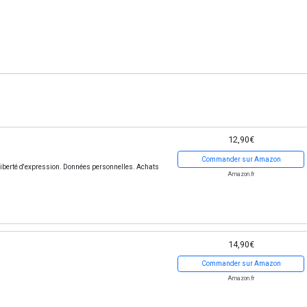
12,90€
Commander sur Amazon
 ?: Liberté d'expression. Données personnelles. Achats
Amazon.fr
14,90€
Commander sur Amazon
Amazon.fr