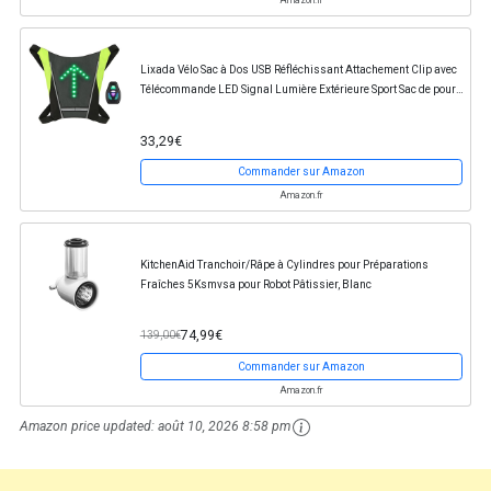
Amazon.fr
Lixada Vélo Sac à Dos USB Réfléchissant Attachement Clip avec
Télécommande LED Signal Lumière Extérieure Sport Sac de pour
Cyclisme Courir Marche Jogging
33,29€
Commander sur Amazon
Amazon.fr
KitchenAid Tranchoir/Râpe à Cylindres pour Préparations
Fraîches 5Ksmvsa pour Robot Pâtissier, Blanc
74,99€
139,00€
Commander sur Amazon
Amazon.fr
Amazon price updated:
août 10, 2026 8:58 pm