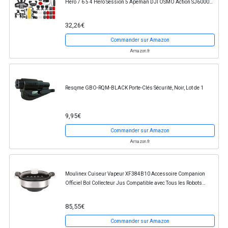
Hero 7 6 5 4 Hero Session 5 Apeman DJI OSMO Action SJ6000
DBPOWER AKASO VicTsing Rollei Lightdow...
32,26€
Commander sur Amazon
Amazon.fr
Resqme GBO-RQM-BLACK Porte-Clés Sécurité, Noir, Lot de 1
9,95€
Commander sur Amazon
Amazon.fr
Moulinex Cuiseur Vapeur XF384B10 Accessoire Companion
Officiel Bol Collecteur Jus Compatible avec Tous les Robots
Cuisine Companion
85,55€
Commander sur Amazon