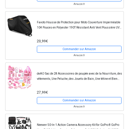
Amazon.fr
Favoto Housse de Protection pour Moto Couverture Imperméable
104 Pouces en Polyester 190T Résistant Anti Vent Poussière UV
Pluie pour Moto Scooter - 265 *...
20,99€
Commander sur Amazon
Amazon.fr
deAO Sac de 28 Accessoires de poupée avec de la Nourriture, des
vêtements, Une Peluche, des Jouets de Bain, Une tétine et Bien
Plus Encore - Super Set pour...
27,99€
Commander sur Amazon
Amazon.fr
Neewer 50-In-1 Action Camera Accessory Kit for GoPro 8 GoPro