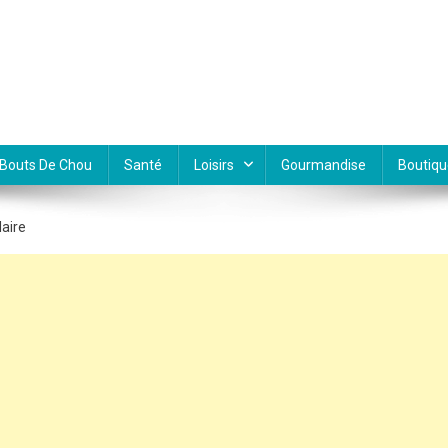
Bouts De Chou
Santé
Loisirs
Gourmandise
Boutiqu
laire