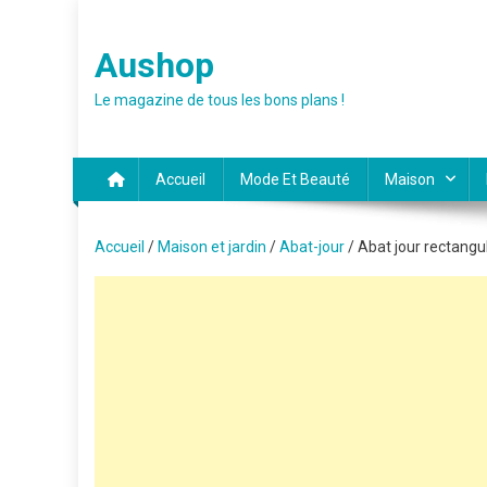
Skip
to
Aushop
content
Le magazine de tous les bons plans !
Accueil
Mode Et Beauté
Maison
Accueil
/
Maison et jardin
/
Abat-jour
/ Abat jour rectangu