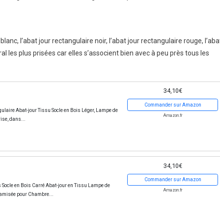
blanc, l’abat jour rectangulaire noir, l’abat jour rectangulaire rouge, l’aba
l les plus prisées car elles s’associent bien avec à peu près tous les
34,10€
Commander sur Amazon
aire Abat-jour Tissu Socle en Bois Léger, Lampe de
Amazon.fr
ise, dans...
34,10€
Commander sur Amazon
 Socle en Bois Carré Abat-jour en Tissu Lampe de
Amazon.fr
Tamisée pour Chambre...